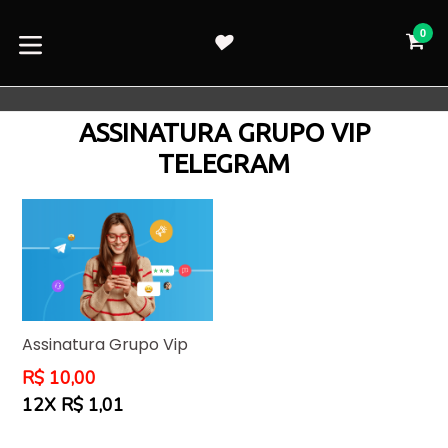
Pular
para
0
CA
CA
o
expandir/colapsar
conteúdo
ASSINATURA GRUPO VIP
TELEGRAM
Assinatura Grupo Vip
Preço
R$ 10,00
normal
12X R$ 1,01