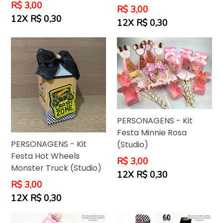
Preço
R$ 3,00
Preço
R$ 3,00
normal
12X R$ 0,30
normal
12X R$ 0,30
PERSONAGENS - Kit
Festa Minnie Rosa
PERSONAGENS - Kit
(Studio)
Festa Hot Wheels
Preço
R$ 3,00
Monster Truck (Studio)
normal
12X R$ 0,30
Preço
R$ 3,00
normal
12X R$ 0,30