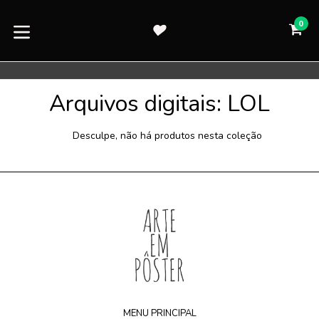
Pular
para
0
CA
CA
o
expandir/colapsar
conteúdo
Arquivos digitais: LOL
Desculpe, não há produtos nesta coleção
MENU PRINCIPAL