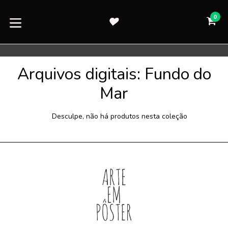
Pular
para
0
CA
CA
o
expandir/colapsar
conteúdo
Arquivos digitais: Fundo do
Mar
Desculpe, não há produtos nesta coleção