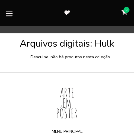
Pular
para
0
CA
CA
o
expandir/colapsar
conteúdo
Arquivos digitais: Hulk
Desculpe, não há produtos nesta coleção
MENU PRINCIPAL