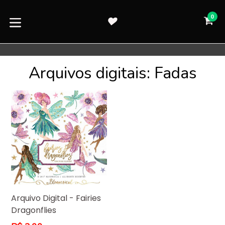
Pular
para
0
CA
CA
o
expandir/colapsar
conteúdo
Arquivos digitais: Fadas
Arquivo Digital - Fairies
Dragonflies