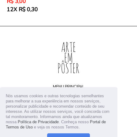
Preço
R$ 3,00
normal
12X R$ 0,30
MENU PRINCIPAL
Home
Nós usamos cookies e outras tecnologias semelhantes
Arquivos digitais
para melhorar a sua experiência em nossos serviços,
personalizar publicidade e recomendar conteúdo de seu
Receba novidades
interesse. Ao utilizar nossos serviços, você concorda com
Contato
tal monitoramento. Informamos ainda que atualizamos
nossa
Política de Privacidade
. Conheça nosso
Portal de
Termos de Uso
e veja os nossos Termos.
© 2026
Arte em Pôster