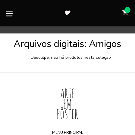
Pular
para
0
CA
CA
o
expandir/colapsar
conteúdo
Arquivos digitais: Amigos
Desculpe, não há produtos nesta coleção
MENU PRINCIPAL