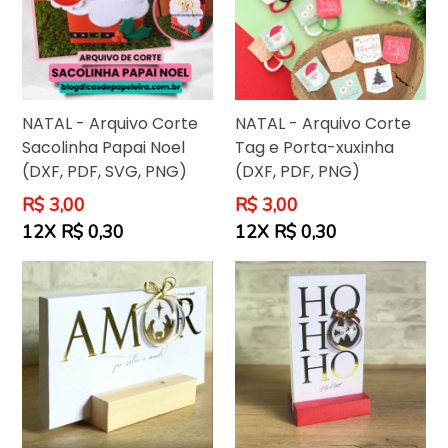
NATAL - Arquivo Corte
NATAL - Arquivo Corte
Sacolinha Papai Noel
Tag e Porta-xuxinha
(DXF, PDF, SVG, PNG)
(DXF, PDF, PNG)
Preço
Preço
R$ 3,00
R$ 3,00
normal
normal
12X R$ 0,30
12X R$ 0,30