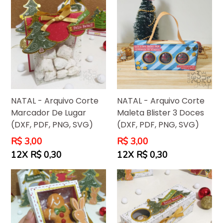
NATAL - Arquivo Corte
NATAL - Arquivo Corte
Maleta Blister 3 Doces
Marcador De Lugar
(DXF, PDF, PNG, SVG)
(DXF, PDF, PNG, SVG)
Preço
Preço
R$ 3,00
R$ 3,00
normal
normal
12X R$ 0,30
12X R$ 0,30