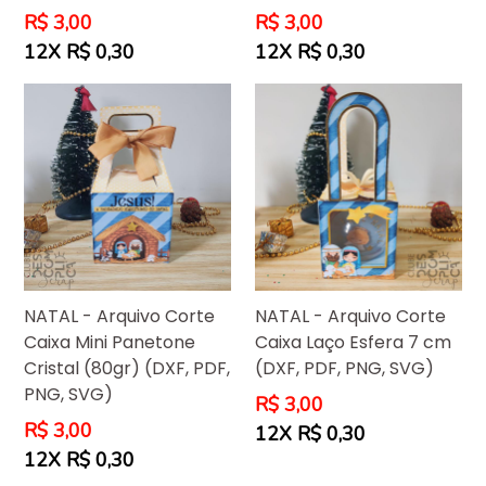
Preço
Preço
R$ 3,00
R$ 3,00
normal
normal
12X R$ 0,30
12X R$ 0,30
NATAL - Arquivo Corte
NATAL - Arquivo Corte
Caixa Mini Panetone
Caixa Laço Esfera 7 cm
Cristal (80gr) (DXF, PDF,
(DXF, PDF, PNG, SVG)
PNG, SVG)
Preço
R$ 3,00
normal
Preço
R$ 3,00
12X R$ 0,30
normal
12X R$ 0,30