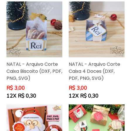
NATAL - Arquivo Corte
NATAL - Arquivo Corte
Caixa Biscoito (DXF, PDF,
Caixa 4 Doces (DXF,
PNG, SVG)
PDF, PNG, SVG)
Preço
Preço
R$ 3,00
R$ 3,00
normal
normal
12X R$ 0,30
12X R$ 0,30