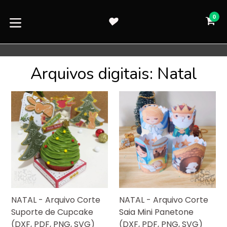
Pular
para
0
CA
CA
o
expandir/colapsar
conteúdo
Arquivos digitais: Natal
NATAL - Arquivo Corte
NATAL - Arquivo Corte
Suporte de Cupcake
Saia Mini Panetone
(DXF, PDF, PNG, SVG)
(DXF, PDF, PNG, SVG)