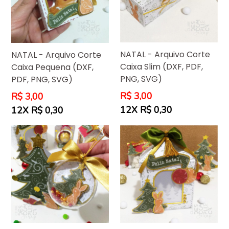
NATAL - Arquivo Corte
NATAL - Arquivo Corte
Caixa Slim (DXF, PDF,
Caixa Pequena (DXF,
PNG, SVG)
PDF, PNG, SVG)
Preço
Preço
R$ 3,00
R$ 3,00
normal
normal
12X R$ 0,30
12X R$ 0,30