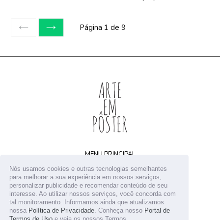
Página 1 de 9
ANTERIOR
SEGUINTE
MENU PRINCIPAL
Home
Nós usamos cookies e outras tecnologias semelhantes
Arquivos digitais
para melhorar a sua experiência em nossos serviços,
personalizar publicidade e recomendar conteúdo de seu
Receba novidades
interesse. Ao utilizar nossos serviços, você concorda com
Contato
tal monitoramento. Informamos ainda que atualizamos
nossa
Política de Privacidade
. Conheça nosso
Portal de
Termos de Uso
e veja os nossos Termos.