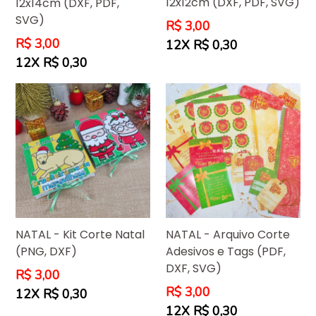
12x12cm (DXF, PDF, SVG)
12x14cm (DXF, PDF,
SVG)
Preço
R$ 3,00
normal
Preço
R$ 3,00
12X R$ 0,30
normal
12X R$ 0,30
NATAL - Kit Corte Natal
NATAL - Arquivo Corte
(PNG, DXF)
Adesivos e Tags (PDF,
DXF, SVG)
Preço
R$ 3,00
normal
Preço
R$ 3,00
12X R$ 0,30
normal
12X R$ 0,30