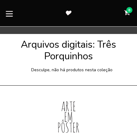
Pular
para
0
CA
CA
o
expandir/colapsar
conteúdo
Arquivos digitais: Três
Porquinhos
Desculpe, não há produtos nesta coleção