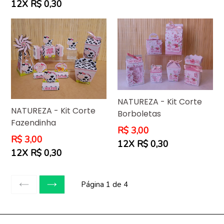
12X R$ 0,30
NATUREZA - Kit Corte
NATUREZA - Kit Corte
Borboletas
Fazendinha
Preço
R$ 3,00
Preço
R$ 3,00
normal
12X R$ 0,30
normal
12X R$ 0,30
Página 1 de 4
ANTERIOR
SEGUINTE