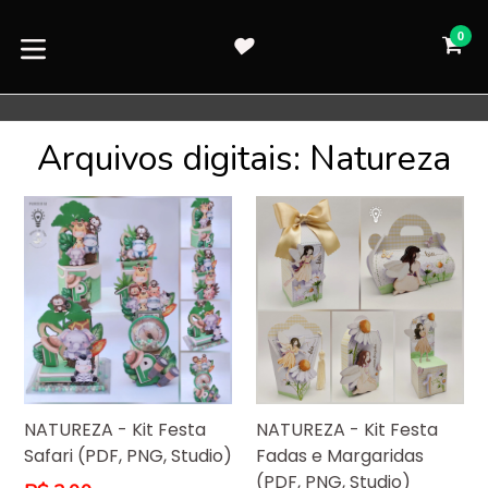
Pular
para
0
CA
CA
o
expandir/colapsar
conteúdo
Arquivos digitais: Natureza
NATUREZA - Kit Festa
NATUREZA - Kit Festa
Safari (PDF, PNG, Studio)
Fadas e Margaridas
(PDF, PNG, Studio)