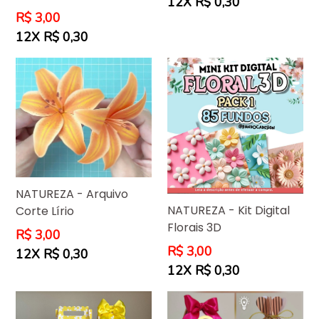
12X R$ 0,30
Preço
R$ 3,00
normal
12X R$ 0,30
NATUREZA - Arquivo
NATUREZA - Kit Digital
Corte Lírio
Florais 3D
Preço
R$ 3,00
normal
Preço
R$ 3,00
12X R$ 0,30
normal
12X R$ 0,30