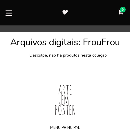
Pular
para
0
CA
CA
o
expandir/colapsar
conteúdo
Arquivos digitais: FrouFrou
Desculpe, não há produtos nesta coleção
MENU PRINCIPAL