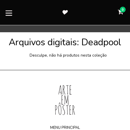
Pular
para
0
CA
CA
o
expandir/colapsar
conteúdo
Arquivos digitais: Deadpool
Desculpe, não há produtos nesta coleção
MENU PRINCIPAL