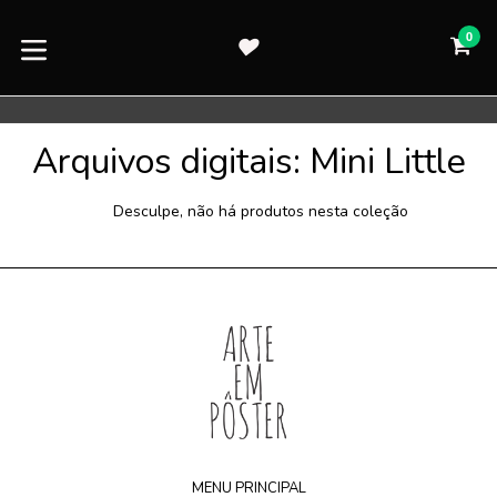
Pular
para
0
CA
CA
o
expandir/colapsar
conteúdo
Arquivos digitais: Mini Little
Desculpe, não há produtos nesta coleção
MENU PRINCIPAL