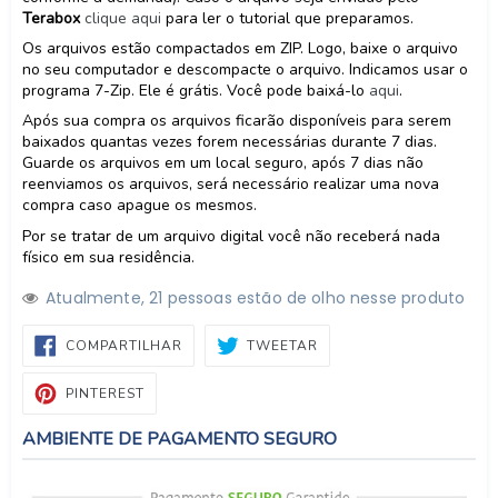
Terabox
clique aqui
para ler o tutorial que preparamos.
Os arquivos estão compactados em ZIP. Logo, baixe o arquivo
no seu computador e descompacte o arquivo. Indicamos usar o
programa 7-Zip. Ele é grátis. Você pode baixá-lo
aqui
.
Após sua compra os arquivos ficarão disponíveis para serem
baixados quantas vezes forem necessárias durante 7 dias.
Guarde os arquivos em um local seguro, após 7 dias não
reenviamos os arquivos, será necessário realizar uma nova
compra caso apague os mesmos.
Por se tratar de um arquivo digital você não receberá nada
físico em sua residência.
Atualmente,
2
1
pessoas estão de olho nesse produto
COMPARTILHAR
TWEETAR
COMPARTILHAR
TWEETAR
NO
FACEBOOK
PIN
PINTEREST
NO
PINTEREST
AMBIENTE DE PAGAMENTO SEGURO