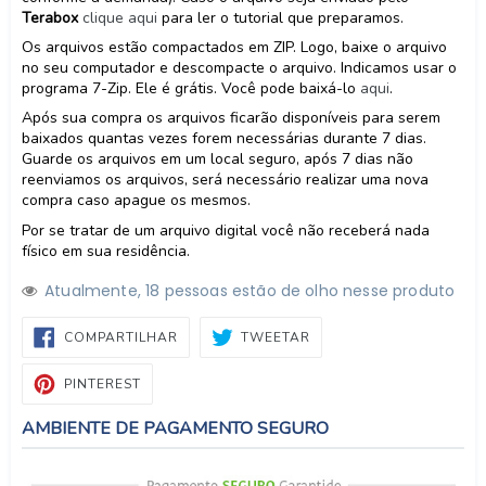
Terabox
clique aqui
para ler o tutorial que preparamos.
Os arquivos estão compactados em ZIP. Logo, baixe o arquivo
no seu computador e descompacte o arquivo. Indicamos usar o
programa 7-Zip. Ele é grátis. Você pode baixá-lo
aqui
.
Após sua compra os arquivos ficarão disponíveis para serem
baixados quantas vezes forem necessárias durante 7 dias.
Guarde os arquivos em um local seguro, após 7 dias não
reenviamos os arquivos, será necessário realizar uma nova
compra caso apague os mesmos.
Por se tratar de um arquivo digital você não receberá nada
físico em sua residência.
Atualmente,
1
8
pessoas estão de olho nesse produto
COMPARTILHAR
TWEETAR
COMPARTILHAR
TWEETAR
NO
FACEBOOK
PIN
PINTEREST
NO
PINTEREST
AMBIENTE DE PAGAMENTO SEGURO